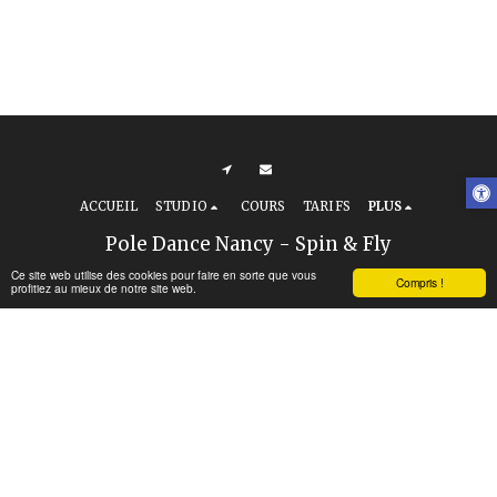
ACCUEIL
STUDIO
COURS
TARIFS
PLUS
Pole Dance Nancy - Spin & Fly
Droits d'auteur © 2026 Tous droits réservés
Ce site web utilise des cookies pour faire en sorte que vous
Compris !
profitiez au mieux de notre site web.
Conditions d’utilisation
|
Politique de
Confidentialité
|
Accessibilité
S'ABONNER