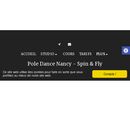
ACCUEIL
STUDIO
COURS
TARIFS
PLUS
Pole Dance Nancy - Spin & Fly
Droits d'auteur © 2026 Tous droits réservés
Ce site web utilise des cookies pour faire en sorte que vous
Compris !
profitiez au mieux de notre site web.
Conditions d’utilisation
|
Politique de
Confidentialité
|
Accessibilité
S'ABONNER